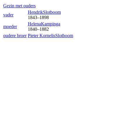
Gezin met ouders
Hendrik
Slotboom
vader
1843
–
1898
Helena
Kampinga
moeder
1840
–
1882
oudere broer
Pieter Kornelis
Slotboom