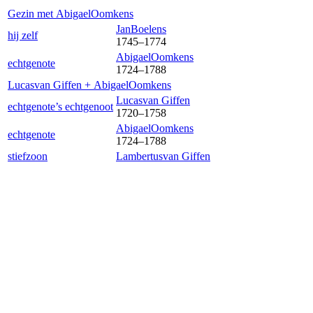
Gezin met
Abigael
Oomkens
Jan
Boelens
hij zelf
1745
–
1774
Abigael
Oomkens
echtgenote
1724
–
1788
Lucas
van Giffen
+
Abigael
Oomkens
Lucas
van Giffen
echtgenote’s echtgenoot
1720
–
1758
Abigael
Oomkens
echtgenote
1724
–
1788
stiefzoon
Lambertus
van Giffen