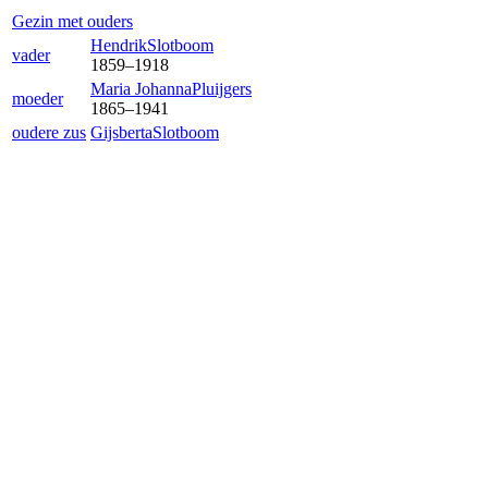
Gezin met ouders
Hendrik
Slotboom
vader
1859
–
1918
Maria Johanna
Pluijgers
moeder
1865
–
1941
oudere zus
Gijsberta
Slotboom