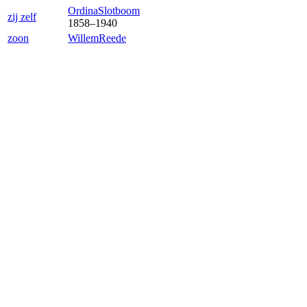
Ordina
Slotboom
zij zelf
1858
–
1940
zoon
Willem
Reede