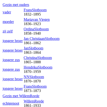
Gezin met ouders
Frans
Slotboom
vader
1832
–
1895
Maria
van Viegen
moeder
1836
–
1923
Ordina
Slotboom
zij zelf
1858
–
1940
Jan Christiaan
Slotboom
jongere broer
1861
–
1862
Jan
Slotboom
jongere broer
1863
–
1864
Christina
Slotboom
jongere zus
1865
–
1888
Hendrika
Slotboom
jongere zus
1870
–
1959
NN
Slotboom
jongere broer
1870
–
1870
Frans
Slotboom
jongere broer
1873
–
1873
Gezin met
Willem
Reede
Willem
Reede
echtgenoot
1861
–
1933