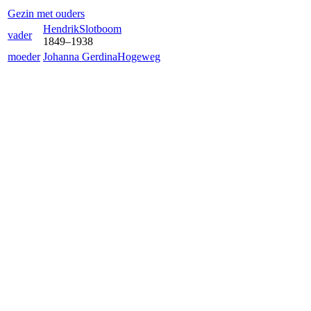
Gezin met ouders
Hendrik
Slotboom
vader
1849
–
1938
moeder
Johanna Gerdina
Hogeweg