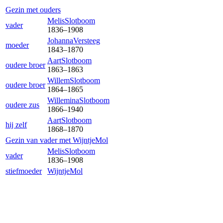
Gezin met ouders
Melis
Slotboom
vader
1836
–
1908
Johanna
Versteeg
moeder
1843
–
1870
Aart
Slotboom
oudere broer
1863
–
1863
Willem
Slotboom
oudere broer
1864
–
1865
Willemina
Slotboom
oudere zus
1866
–
1940
Aart
Slotboom
hij zelf
1868
–
1870
Gezin van vader met
Wijntje
Mol
Melis
Slotboom
vader
1836
–
1908
stiefmoeder
Wijntje
Mol