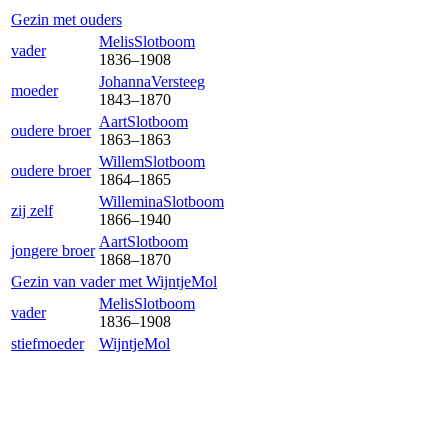
Gezin met ouders
Melis
Slotboom
vader
1836
–
1908
Johanna
Versteeg
moeder
1843
–
1870
Aart
Slotboom
oudere broer
1863
–
1863
Willem
Slotboom
oudere broer
1864
–
1865
Willemina
Slotboom
zij zelf
1866
–
1940
Aart
Slotboom
jongere broer
1868
–
1870
Gezin van vader met
Wijntje
Mol
Melis
Slotboom
vader
1836
–
1908
stiefmoeder
Wijntje
Mol