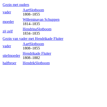
Gezin met ouders
Aart
Slotboom
vader
1808
–
1855
Willemina
van Schuppen
moeder
1814
–
1835
Hendrina
Slotboom
zij zelf
1834
–
1835
Gezin van vader met
Hendrika
de Fluiter
Aart
Slotboom
vader
1808
–
1855
Hendrika
de Fluiter
stiefmoeder
1808
–
1882
halfbroer
Hendrik
Slotboom