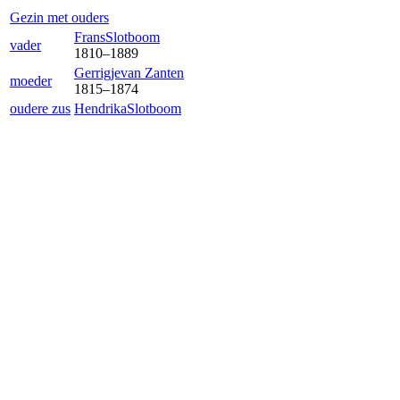
Gezin met ouders
Frans
Slotboom
vader
1810
–
1889
Gerrigje
van Zanten
moeder
1815
–
1874
oudere zus
Hendrika
Slotboom