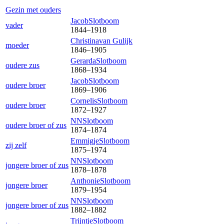
Gezin met ouders
Jacob
Slotboom
vader
1844
–
1918
Christina
van Gulijk
moeder
1846
–
1905
Gerarda
Slotboom
oudere zus
1868
–
1934
Jacob
Slotboom
oudere broer
1869
–
1906
Cornelis
Slotboom
oudere broer
1872
–
1927
NN
Slotboom
oudere broer of zus
1874
–
1874
Emmigje
Slotboom
zij zelf
1875
–
1974
NN
Slotboom
jongere broer of zus
1878
–
1878
Anthonie
Slotboom
jongere broer
1879
–
1954
NN
Slotboom
jongere broer of zus
1882
–
1882
Trijntje
Slotboom