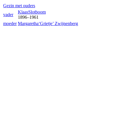
Gezin met ouders
Klaas
Slotboom
vader
1896
–
1961
moeder
Margaretha‘Grietje’
Zwijnenberg