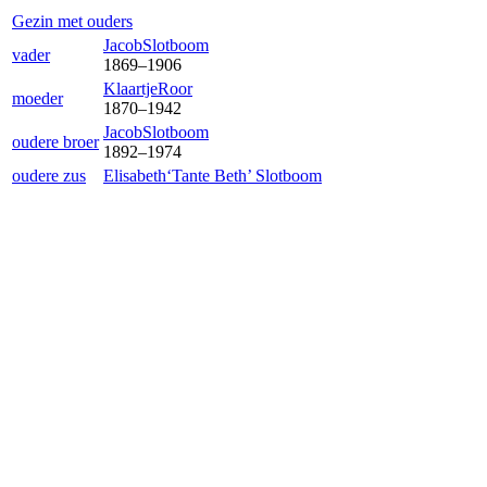
Gezin met ouders
Jacob
Slotboom
vader
1869
–
1906
Klaartje
Roor
moeder
1870
–
1942
Jacob
Slotboom
oudere broer
1892
–
1974
oudere zus
Elisabeth‘Tante Beth’
Slotboom