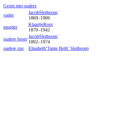
Gezin met ouders
Jacob
Slotboom
vader
1869
–
1906
Klaartje
Roor
moeder
1870
–
1942
Jacob
Slotboom
oudere broer
1892
–
1974
oudere zus
Elisabeth‘Tante Beth’
Slotboom