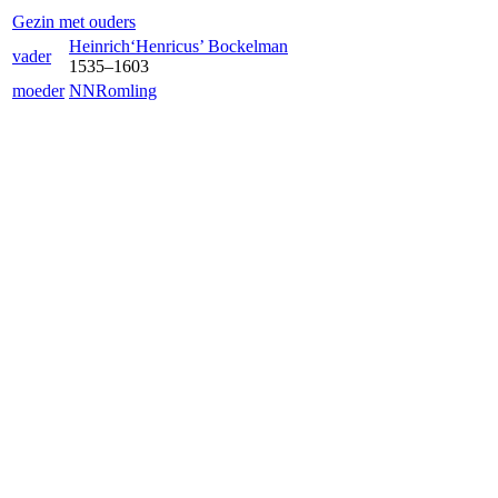
Gezin met ouders
Heinrich‘Henricus’
Bockelman
vader
1535
–
1603
moeder
NN
Romling