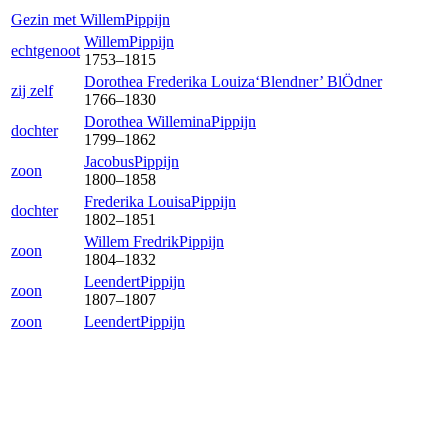
Gezin met
Willem
Pippijn
Willem
Pippijn
echtgenoot
1753
–
1815
Dorothea Frederika Louiza‘Blendner’
BlÖdner
zij zelf
1766
–
1830
Dorothea Willemina
Pippijn
dochter
1799
–
1862
Jacobus
Pippijn
zoon
1800
–
1858
Frederika Louisa
Pippijn
dochter
1802
–
1851
Willem Fredrik
Pippijn
zoon
1804
–
1832
Leendert
Pippijn
zoon
1807
–
1807
zoon
Leendert
Pippijn