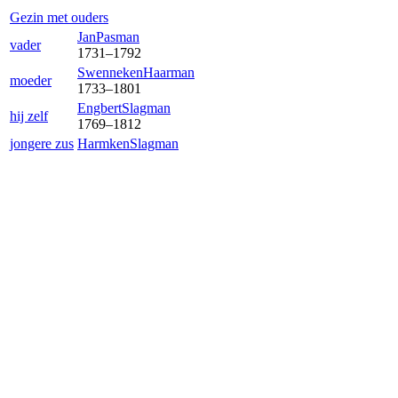
Gezin met ouders
Jan
Pasman
vader
1731
–
1792
Swenneken
Haarman
moeder
1733
–
1801
Engbert
Slagman
hij zelf
1769
–
1812
jongere zus
Harmken
Slagman