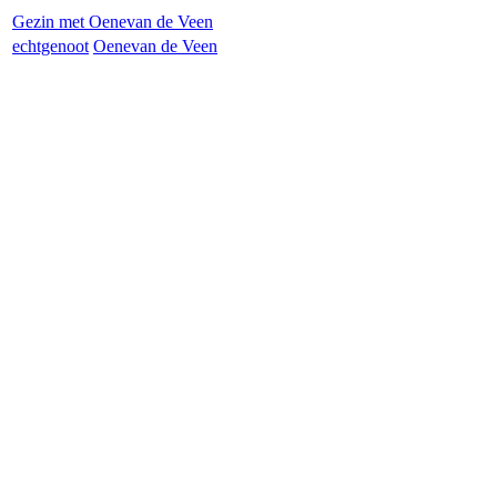
Gezin met
Oene
van de Veen
echtgenoot
Oene
van de Veen