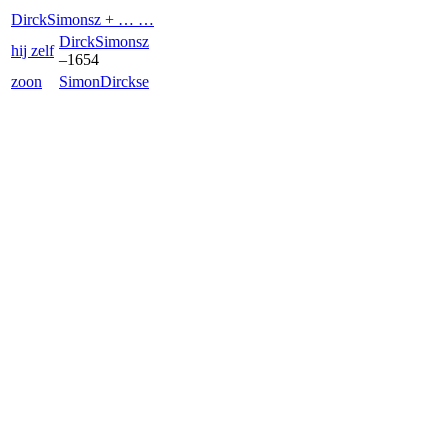
Dirck
Simonsz
+ … …
Dirck
Simonsz
hij zelf
–
1654
zoon
Simon
Dirckse