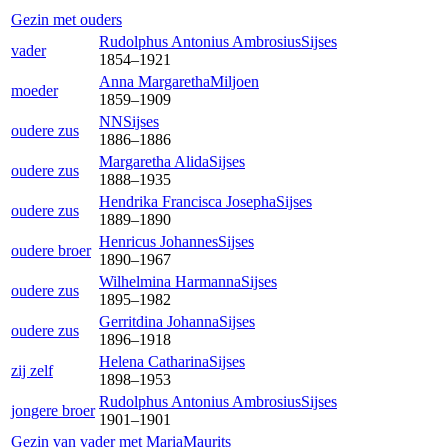
Gezin met ouders
Rudolphus Antonius Ambrosius
Sijses
vader
1854
–
1921
Anna Margaretha
Miljoen
moeder
1859
–
1909
NN
Sijses
oudere zus
1886
–
1886
Margaretha Alida
Sijses
oudere zus
1888
–
1935
Hendrika Francisca Josepha
Sijses
oudere zus
1889
–
1890
Henricus Johannes
Sijses
oudere broer
1890
–
1967
Wilhelmina Harmanna
Sijses
oudere zus
1895
–
1982
Gerritdina Johanna
Sijses
oudere zus
1896
–
1918
Helena Catharina
Sijses
zij zelf
1898
–
1953
Rudolphus Antonius Ambrosius
Sijses
jongere broer
1901
–
1901
Gezin van vader met
Maria
Maurits