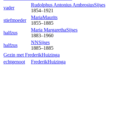
Rudolphus Antonius Ambrosius
Sijses
vader
1854
–
1921
Maria
Maurits
stiefmoeder
1855
–
1885
Maria Margaretha
Sijses
halfzus
1883
–
1960
NN
Sijses
halfzus
1885
–
1885
Gezin met
Frederik
Huizinga
echtgenoot
Frederik
Huizinga