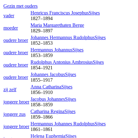
Gezin met ouders
Henricus Franciscus Josephus
Sijses
vader
1827
–
1894
Maria Margaretha
ten Berge
moeder
1829
–
1897
Johannes Hermannus Rudolphus
Sijses
oudere broer
1852
–
1853
Hermannus Johannus
Sijses
oudere broer
1853
–
1859
Rudolphus Antonius Ambrosius
Sijses
oudere broer
1854
–
1921
Johannes Jacobus
Sijses
oudere broer
1855
–
1917
Anna Catharina
Sijses
zij zelf
1856
–
1910
Jacobus Johannes
Sijses
jongere broer
1858
–
1859
Catharina Regina
Sijses
jongere zus
1859
–
1866
Hermannus Johannes Rudolphus
Sijses
jongere broer
1861
–
1861
Helena Euphemia
Sijses