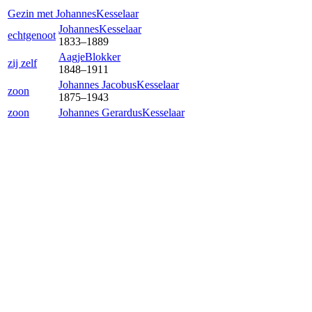
Gezin met
Johannes
Kesselaar
Johannes
Kesselaar
echtgenoot
1833
–
1889
Aagje
Blokker
zij zelf
1848
–
1911
Johannes Jacobus
Kesselaar
zoon
1875
–
1943
zoon
Johannes Gerardus
Kesselaar