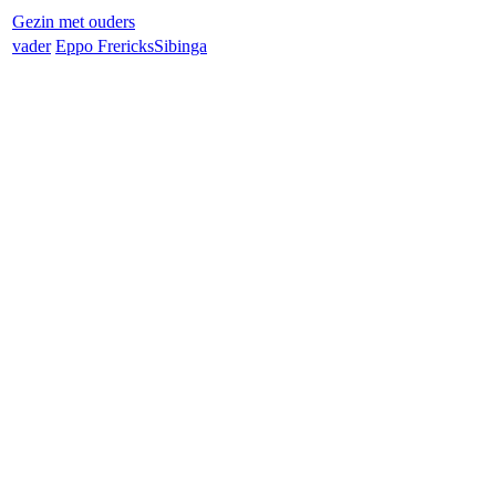
Gezin met ouders
vader
Eppo Frericks
Sibinga