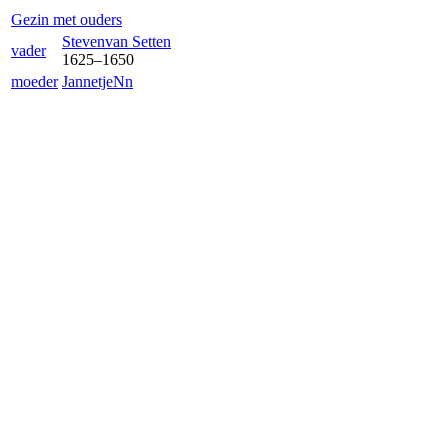
Gezin met ouders
Steven
van Setten
vader
1625
–
1650
moeder
Jannetje
Nn