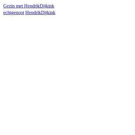
Gezin met
Hendrik
Dijkink
echtgenoot
Hendrik
Dijkink