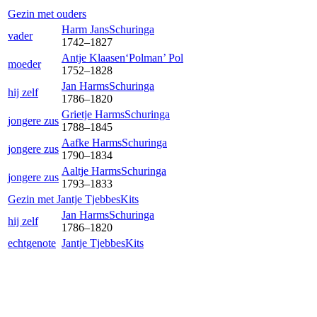
Gezin met ouders
Harm Jans
Schuringa
vader
1742
–
1827
Antje Klaasen‘Polman’
Pol
moeder
1752
–
1828
Jan Harms
Schuringa
hij zelf
1786
–
1820
Grietje Harms
Schuringa
jongere zus
1788
–
1845
Aafke Harms
Schuringa
jongere zus
1790
–
1834
Aaltje Harms
Schuringa
jongere zus
1793
–
1833
Gezin met
Jantje Tjebbes
Kits
Jan Harms
Schuringa
hij zelf
1786
–
1820
echtgenote
Jantje Tjebbes
Kits