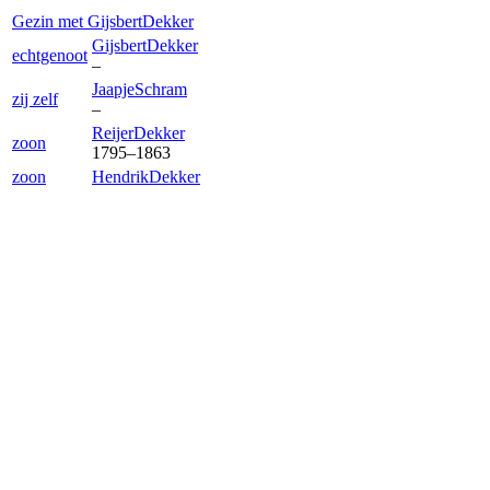
Gezin met
Gijsbert
Dekker
Gijsbert
Dekker
echtgenoot
–
Jaapje
Schram
zij zelf
–
Reijer
Dekker
zoon
1795
–
1863
zoon
Hendrik
Dekker