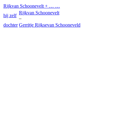
Rijk
van Schoonevelt
+ … …
Rijk
van Schoonevelt
hij zelf
–
dochter
Gerritje Rijkse
van Schooneveld