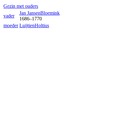
Gezin met ouders
Jan Jansen
Bloemink
vader
1686
–
1770
moeder
Luijtien
Holtius