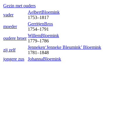
Gezin met ouders
Aelbert
Bloemink
vader
1753
–
1817
Gerritjen
Bros
moeder
1754
–
1791
Willem
Bloemink
oudere broer
1779
–
1786
Jenneken‘Jenneke Bleumink’
Bloemink
zij zelf
1781
–
1848
jongere zus
Johanna
Bloemink