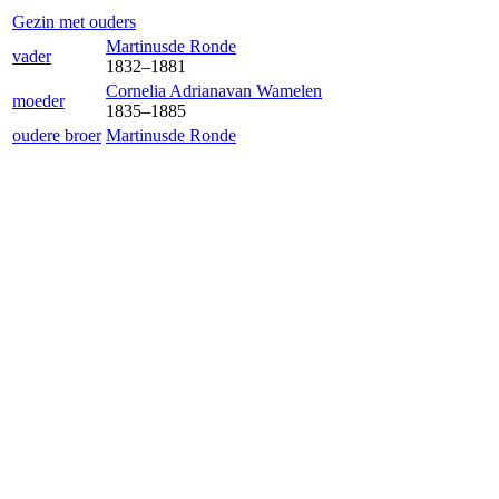
Gezin met ouders
Martinus
de Ronde
vader
1832
–
1881
Cornelia Adriana
van Wamelen
moeder
1835
–
1885
oudere broer
Martinus
de Ronde