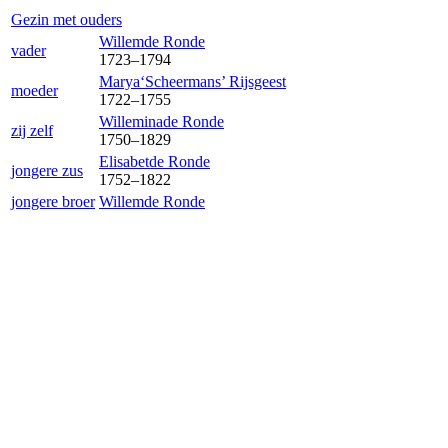
Gezin met ouders
Willem
de Ronde
vader
1723
–
1794
Marya‘Scheermans’
Rijsgeest
moeder
1722
–
1755
Willemina
de Ronde
zij zelf
1750
–
1829
Elisabet
de Ronde
jongere zus
1752
–
1822
jongere broer
Willem
de Ronde