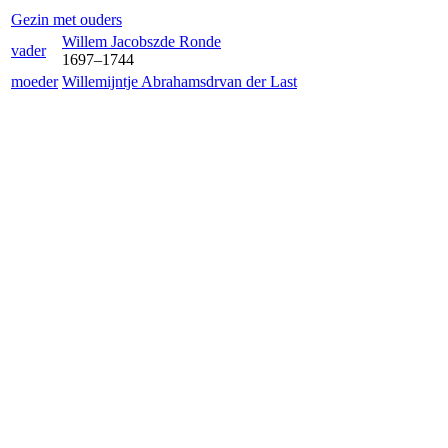
Gezin met ouders
Willem Jacobsz
de Ronde
vader
1697
–
1744
moeder
Willemijntje Abrahamsdr
van der Last