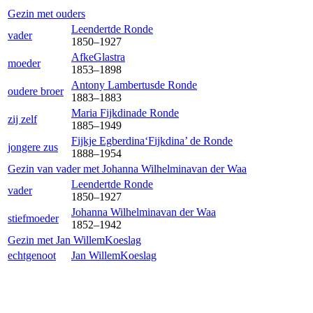
Gezin met ouders
Leendert
de Ronde
vader
1850
–
1927
Afke
Glastra
moeder
1853
–
1898
Antony Lambertus
de Ronde
oudere broer
1883
–
1883
Maria Fijkdina
de Ronde
zij zelf
1885
–
1949
Fijkje Egberdina‘Fijkdina’
de Ronde
jongere zus
1888
–
1954
Gezin van vader met
Johanna Wilhelmina
van der Waa
Leendert
de Ronde
vader
1850
–
1927
Johanna Wilhelmina
van der Waa
stiefmoeder
1852
–
1942
Gezin met
Jan Willem
Koeslag
echtgenoot
Jan Willem
Koeslag