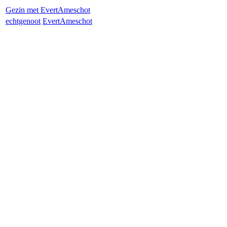
Gezin met
Evert
Ameschot
echtgenoot
Evert
Ameschot