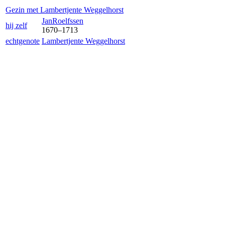
Gezin met
Lambertjen
te Weggelhorst
Jan
Roelfssen
hij zelf
1670
–
1713
echtgenote
Lambertjen
te Weggelhorst