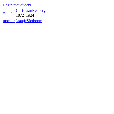
Gezin met ouders
Christiaan
Reebergen
vader
1872
–
1924
moeder
Jaantje
Slotboom