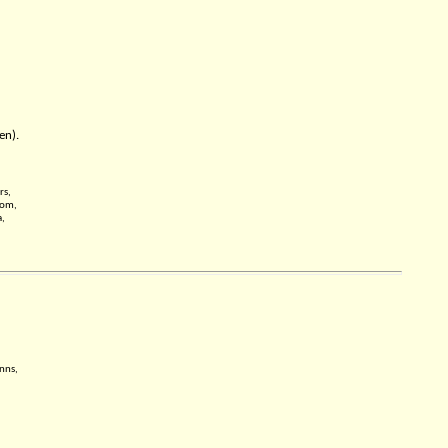
en).
rs,
oom,
a,
nns,