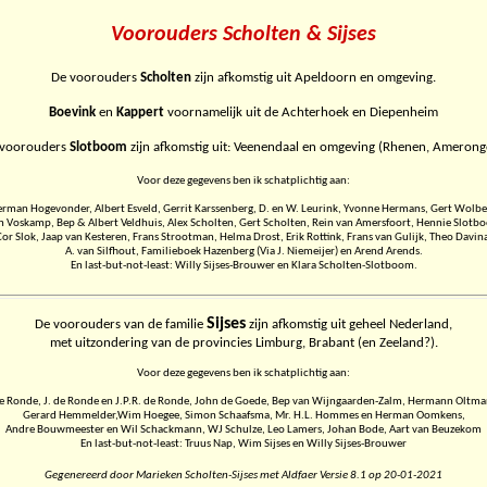
Voorouders Scholten & Sijses
De voorouders
Scholten
zijn afkomstig uit Apeldoorn en omgeving.
Boevink
en
Kappert
voornamelijk uit de Achterhoek en Diepenheim
 voorouders
Slotboom
zijn afkomstig uit: Veenendaal en omgeving (Rhenen, Amerong
Voor deze gegevens ben ik schatplichtig aan:
rman Hogevonder, Albert Esveld, Gerrit Karssenberg, D. en W. Leurink, Yvonne Hermans, Gert Wolbe
n Voskamp, Bep & Albert Veldhuis, Alex Scholten, Gert Scholten, Rein van Amersfoort, Hennie Slotb
or Slok, Jaap van Kesteren, Frans Strootman, Helma Drost, Erik Rottink, Frans van Gulijk, Theo Davin
A. van Silfhout, Familieboek Hazenberg (Via J. Niemeijer) en Arend Arends.
En last-but-not-least: Willy Sijses-Brouwer en Klara Scholten-Slotboom.
Sijses
De voorouders van de familie
zijn afkomstig uit geheel Nederland,
met uitzondering van de provincies Limburg, Brabant (en Zeeland?).
Voor deze gegevens ben ik schatplichtig aan:
de Ronde, J. de Ronde en J.P.R. de Ronde, John de Goede, Bep van Wijngaarden-Zalm, Hermann Oltma
Gerard Hemmelder,Wim Hoegee, Simon Schaafsma, Mr. H.L. Hommes en Herman Oomkens,
Andre Bouwmeester en Wil Schackmann, WJ Schulze, Leo Lamers, Johan Bode, Aart van Beuzekom
En last-but-not-least: Truus Nap, Wim Sijses en Willy Sijses-Brouwer
Gegenereerd door Marieken Scholten-Sijses met Aldfaer Versie 8.1 op 20-01-2021